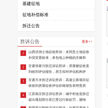
基建征地
征地补偿标准
拆迁公告
胜诉公告
更多++
2
山西洪洞土地征收胜诉：未同意土地征收
1
补偿安置标准，承包地上种植的庄稼和
甘肃张家川拆迁诉讼胜诉：房屋被征收直
2
到收到评估报告，房主却对评估机构评
甘肃天水拆迁诉讼胜诉：高速公路项目征
3
收收到房屋征收评估价格报告表明受房
江苏南京拆迁诉讼胜诉：城中村改造拆迁
4
2
超出规划部分若已受过行政处罚，缴纳
新疆库尔勒拆迁诉讼胜诉：自家宅基地上