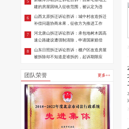
5
建的房屋因纳入征收范围，被认定为违
山西太原拆迁诉讼胜诉：城中村改造拆迁
6
补偿问题协商未果，征收方为推进工作
河北唐山拆迁诉讼胜诉：承包地树木因高
7
速公路建设遭强制清除，申请国家赔偿
2
山东日照拆迁诉讼胜诉：棚户区改造房屋
8
被拆除却不知道是谁拆的，起诉期限应
团队荣誉
更多++
2