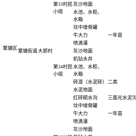
第33村民
灰沙地面
小组
水池、水柜、
水箱
坟中增骨罐
牛大力
一年苗
喷滴灌
覃塘区
覃塘街道
大郭村
灰沙地面
机钻水井
第34村民
水池、水柜、
小组
水箱
砖混（水泥砖）
二类
水泥地面
红砖砌水沟
三面光水泥
坟中增骨罐
牛大力
一年苗
喷滴灌
灰沙地面