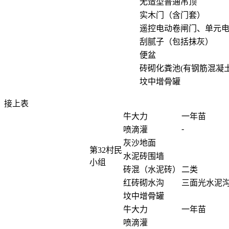
无造型普通吊顶
实木门（含门套）
遥控电动卷闸门、单元
刮腻子（包括抹灰）
便盆
砖砌化粪池(有钢筋混凝土
坟中增骨罐
接上表
牛大力
一年苗
-
喷滴灌
灰沙地面
第32村民
水泥砖围墙
小组
砖混（水泥砖）
二类
红砖砌水沟
三面光水泥
坟中增骨罐
牛大力
一年苗
喷滴灌