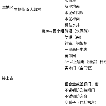
喷滴灌
灰沙地面
覃塘区
覃塘街道
大郭村
水泥砖围墙
水泥地面
机钻水井
第30村民小组
砖混（水泥砖）
简棚（架）
锌铁、钢架棚
三厢高压电表
宽带网
8m以上输电（通信）杆
实木门（含门套）
接上表
铝合金或塑钢门、窗
不锈钢防盗拉闸门
不锈钢防盗窗
刮腻子（包括抹灰）