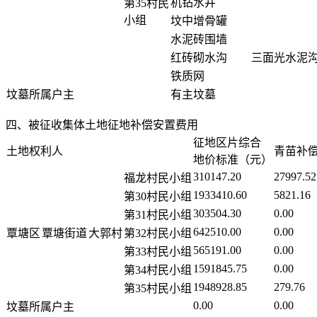
机钻水井
第35村民
小组
坟中增骨罐
水泥砖围墙
红砖砌水沟
三面光水泥
铁质网
坟墓所属户主
有主坟墓
四、被征收集体土地征地补偿安置费用
征地区片综合
土地权利人
青苗补
地价标准（元）
310147.20
27997.52
福龙村民小组
1933410.60
5821.16
第30村民小组
303504.30
0.00
第31村民小组
642510.00
0.00
覃塘区
覃塘街道
大郭村
第32村民小组
565191.00
0.00
第33村民小组
1591845.75
0.00
第34村民小组
1948928.85
279.76
第35村民小组
0.00
0.00
坟墓所属户主