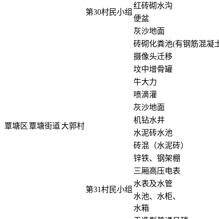
红砖砌水沟
第30村民小组
便盆
灰沙地面
砖砌化粪池(有钢筋混凝土
摄像头迁移
坟中增骨罐
牛大力
喷滴灌
灰沙地面
机钻水井
覃塘区
覃塘街道
大郭村
水泥砖水池
砖混（水泥砖）
锌铁、钢架棚
三厢高压电表
水表及水管
第31村民小组
水池、水柜、
水箱