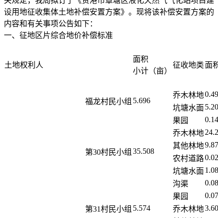
关规定，我局拟订了《贵港市覃塘区液化天然气气化站项目建
设用地征收集体土地补偿安置方案》。现将该补偿安置方案的
内容和有关事项公告如下：
一、征地区片综合地价补偿标准
面积
土地权利人
征收地类
面
小计（亩）
0.4
乔木林地
5.696
福龙村民小组
5.2
坑塘水面
0.1
果园
24.
乔木林地
9.8
其他林地
35.508
第30村民小组
0.0
农村道路
1.0
坑塘水面
0.0
沟渠
0.0
果园
5.574
3.6
第31村民小组
乔木林地