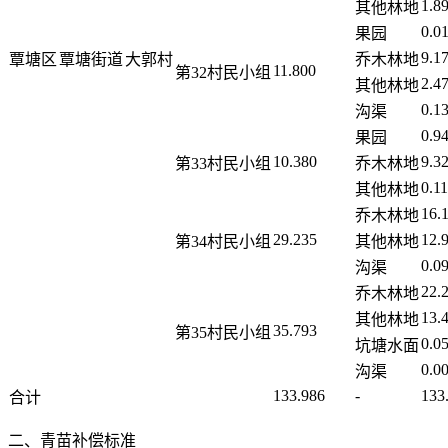
1.8
其他林地
0.0
果园
9.1
覃塘区
覃塘街道
大郭村
乔木林地
11.800
第32村民小组
2.4
其他林地
0.1
沟渠
0.9
果园
10.380
9.3
第33村民小组
乔木林地
0.1
其他林地
16.
乔木林地
29.235
12.
第34村民小组
其他林地
0.0
沟渠
22.
乔木林地
13.
其他林地
35.793
第35村民小组
0.0
坑塘水面
0.0
沟渠
133.986
-
133
合计
二、青苗补偿标准