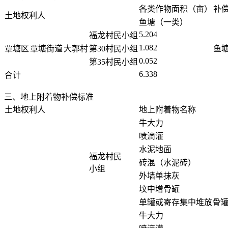
各类作物面积（亩）
补
土地权利人
鱼塘（一类）
5.204
福龙村民小组
1.082
覃塘区
覃塘街道
大郭村
第30村民小组
鱼塘
0.052
第35村民小组
6.338
合计
三、地上附着物补偿标准
土地权利人
地上附着物名称
牛大力
喷滴灌
水泥地面
福龙村民
砖混（水泥砖）
小组
外墙单抹灰
坟中增骨罐
单罐或寄存集中堆放骨
牛大力