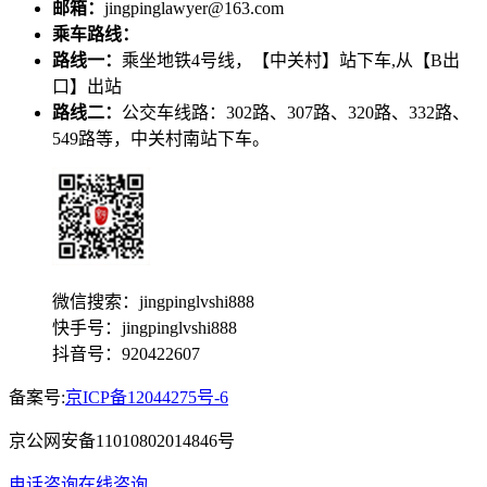
邮箱：
jingpinglawyer@163.com
乘车路线：
路线一：
乘坐地铁4号线，【中关村】站下车,从【B出
口】出站
路线二：
公交车线路：302路、307路、320路、332路、
549路等，中关村南站下车。
微信搜索：jingpinglvshi888
快手号：jingpinglvshi888
抖音号：920422607
备案号:
京ICP备12044275号-6
京公网安备11010802014846号
电话咨询
在线咨询