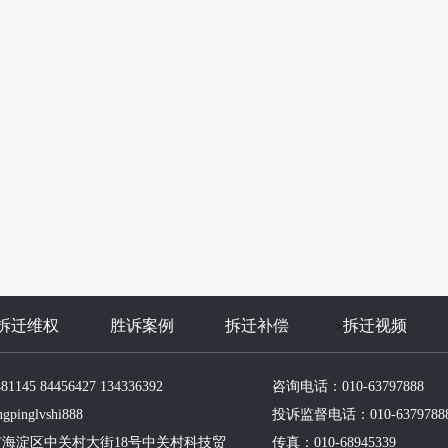
拆迁维权
胜诉案例
拆迁补偿
拆迁视频
>
145 84456427 134336392
咨询电话：010-63797888
inglvshi888
投诉监督电话：010-6379788
海淀区中关村大街18号中关村科技贸
传真：010-68945339